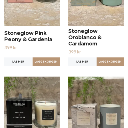
Stoneglow
Stoneglow Pink
Oroblanco &
Peony & Gardenia
Cardamom
399 kr
399 kr
LÄS MER
LÄS MER