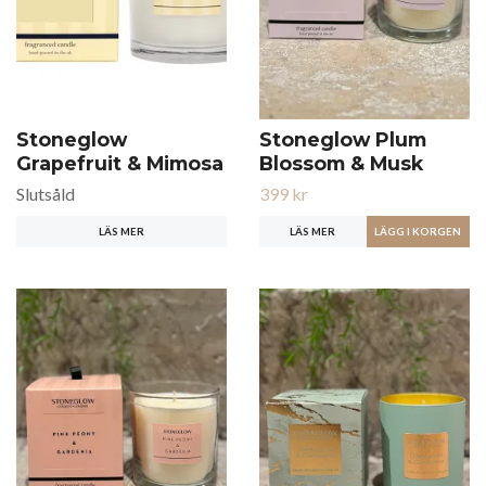
Stoneglow
Stoneglow Plum
Grapefruit & Mimosa
Blossom & Musk
Slutsåld
399 kr
LÄS MER
LÄS MER