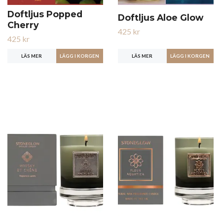
Doftljus Popped
Doftljus Aloe Glow
Cherry
425 kr
425 kr
LÄS MER
LÄS MER