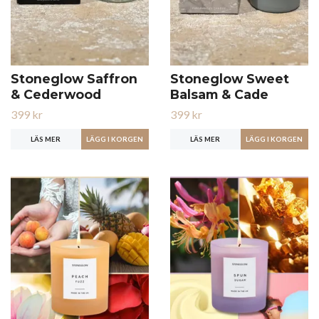
Stoneglow Saffron
Stoneglow Sweet
& Cederwood
Balsam & Cade
399 kr
399 kr
LÄS MER
LÄS MER