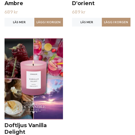
Ambre
D'orient
689 kr
689 kr
LÄS MER
LÄS MER
Doftljus Vanilla
Delight