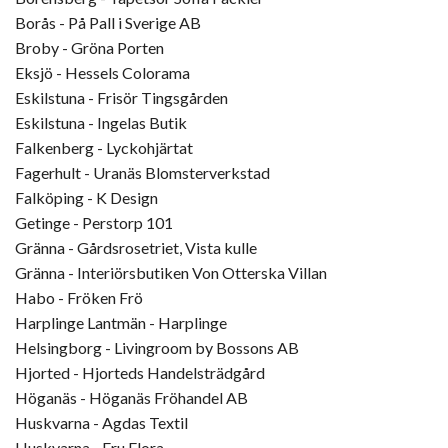
Borås - På Pall i Sverige AB
Broby - Gröna Porten
Eksjö - Hessels Colorama
Eskilstuna - Frisör Tingsgården
Eskilstuna - Ingelas Butik
Falkenberg - Lyckohjärtat
Fagerhult - Uranäs Blomsterverkstad
Falköping - K Design
Getinge - Perstorp 101
Gränna - Gårdsrosetriet, Vista kulle
Gränna - Interiörsbutiken Von Otterska Villan
Habo - Fröken Frö
Harplinge Lantmän - Harplinge
Helsingborg - Livingroom by Bossons AB
Hjorted - Hjorteds Handelsträdgård
Höganäs - Höganäs Fröhandel AB
Huskvarna - Agdas Textil
Huskvarna - Fru Flora