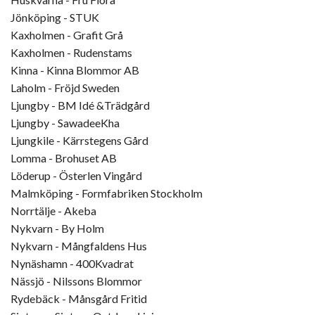
Jönköping - STUK
Kaxholmen - Grafit Grå
Kaxholmen - Rudenstams
Kinna - Kinna Blommor AB
Laholm - Fröjd Sweden
Ljungby - BM Idé &Trädgård
Ljungby - SawadeeKha
Ljungkile - Kärrstegens Gård
Lomma - Brohuset AB
Löderup - Österlen Vingård
Malmköping - Formfabriken Stockholm
Norrtälje - Akeba
Nykvarn - By Holm
Nykvarn - Mångfaldens Hus
Nynäshamn - 400Kvadrat
Nässjö - Nilssons Blommor
Rydebäck - Månsgård Fritid