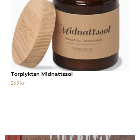
Torplyktan Midnattssol
T
269 kr
2