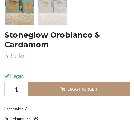
Stoneglow Oroblanco &
Cardamom
399 kr
I lager.
LÄGG I KORGEN
Lagersaldo:
3
Artikelnummer:
169