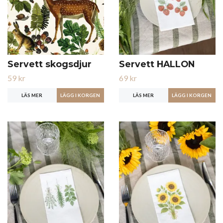
Servett skogsdjur
Servett HALLON
59 kr
69 kr
LÄS MER
LÄS MER