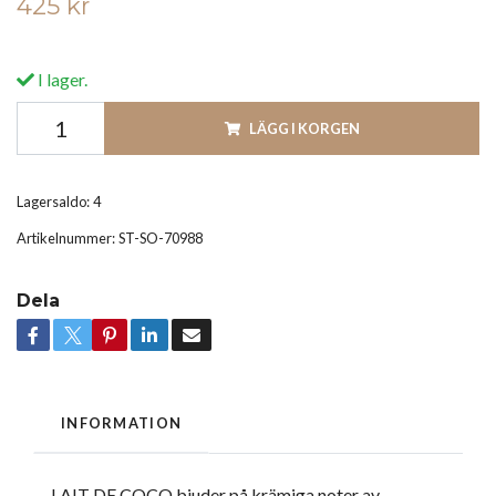
425 kr
I lager.
LÄGG I KORGEN
Lagersaldo:
4
Artikelnummer:
ST-SO-70988
Dela
INFORMATION
LAIT DE COCO bjuder på krämiga noter av