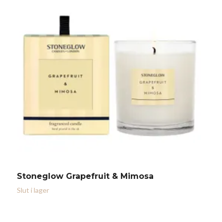
Stoneglow Grapefruit & Mimosa
T
2
Slut i lager