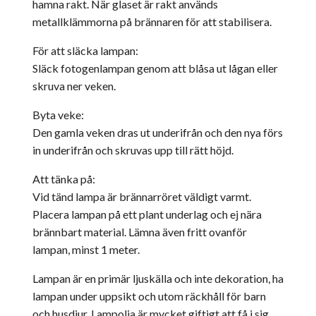
hamna rakt. När glaset är rakt används
metallklämmorna på brännaren för att stabilisera.
För att släcka lampan:
Släck fotogenlampan genom att blåsa ut lågan eller
skruva ner veken.
Byta veke:
Den gamla veken dras ut underifrån och den nya förs
in underifrån och skruvas upp till rätt höjd.
Att tänka på:
Vid tänd lampa är brännarröret väldigt varmt.
Placera lampan på ett plant underlag och ej nära
brännbart material. Lämna även fritt ovanför
lampan, minst 1 meter.
Lampan är en primär ljuskälla och inte dekoration, ha
lampan under uppsikt och utom räckhåll för barn
och husdjur. Lampolja är mycket giftigt att få i sig.