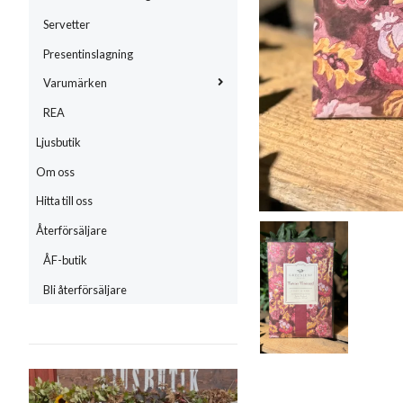
Servetter
Presentinslagning
Varumärken
REA
Ljusbutik
Om oss
Hitta till oss
Återförsäljare
ÅF-butik
Bli återförsäljare