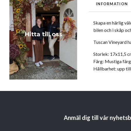
INFORMATION
Skapa en härlig vä
bilen och i skåp oc
Hitta till oss
Tuscan Vineyard ha
Storlek: 17x11,5 
Färg: Mustiga färg
Hållbarhet: upp til
Anmäl dig till vår nyhets