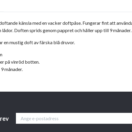
ldoftande känsla med en vacker doftpåse. Fungerar fint att använda
h lådor. D
often sprids genom pappret och håller upp till 9 månader
r en mustig doft av färska blå druvor.
cm
er på vinröd botten.
l 9 månader.
brev