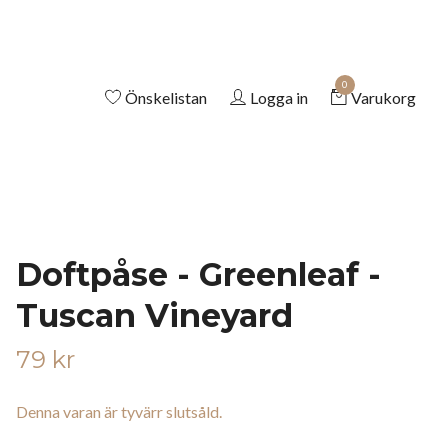
0
Önskelistan
Logga in
Varukorg
Doftpåse - Greenleaf -
Tuscan Vineyard
79 kr
Denna varan är tyvärr slutsåld.