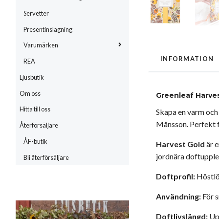
Servetter
Presentinslagning
Varumärken
INFORMATION
REA
Ljusbutik
Om oss
Greenleaf Harves
Hitta till oss
Skapa en varm och 
Månsson. Perfekt fö
Återförsäljare
ÅF-butik
Harvest Gold
är e
jordnära doftuppl
Bli återförsäljare
Doftprofil:
Höstlö
Användning:
För s
Doftlivslängd:
Upp