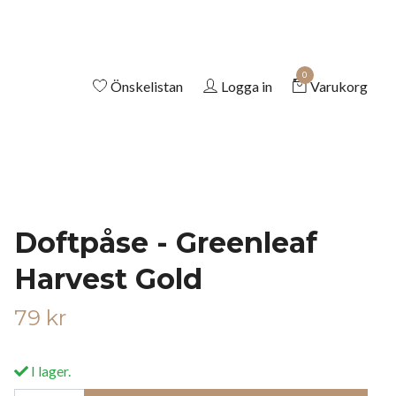
0
Önskelistan
Logga in
Varukorg
Doftpåse - Greenleaf
Harvest Gold
79 kr
I lager.