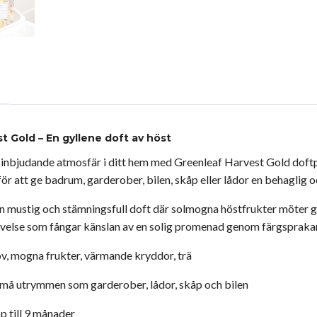
t Gold – En gyllene doft av höst
inbjudande atmosfär i ditt hem med Greenleaf Harvest Gold doftpå
r att ge badrum, garderober, bilen, skåp eller lådor en behaglig o
n mustig och stämningsfull doft där solmogna höstfrukter möter gy
evelse som fångar känslan av en solig promenad genom färgspraka
v, mogna frukter, värmande kryddor, trä
må utrymmen som garderober, lådor, skåp och bilen
 till 9 månader