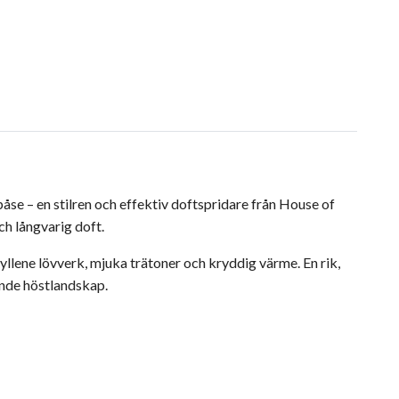
se – en stilren och effektiv doftspridare från House of
ch långvarig doft.
llene lövverk, mjuka trätoner och kryddig värme. En rik,
nde höstlandskap.