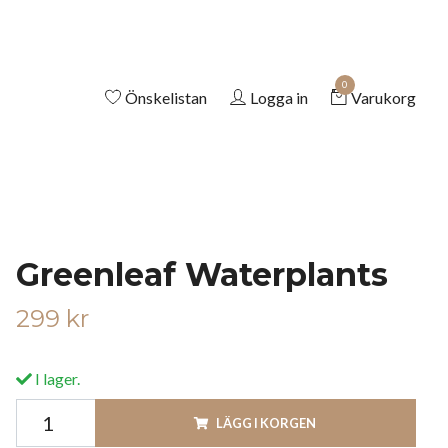
0
Önskelistan
Logga in
Varukorg
Greenleaf Waterplants
299 kr
I lager.
LÄGG I KORGEN