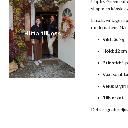
Upplev
Greenleaf W
skapar en känsla a
Ljusets vintageins
moderna hem. När lj
Hitta till oss
Vikt:
369 g
Höjd:
12 cm
Brinntid:
Upp
Vax:
Sojabla
Veke:
Blyfri
Tillverkat i
Detta signatureljus