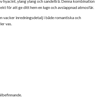
av hyacint, ylang ylang och sandelträ. Denna kombination
fekt för att ge ditt hem en lugn och avslappnad atmosfär.
 en vacker inredningsdetalj i både romantiska och
ler vas.
välbefinnande.