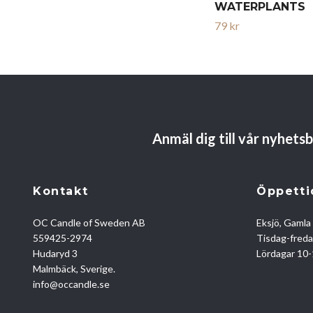
WATERPLANTS
79 kr
Anmäl dig till vår nyhets
Kontakt
Öppetti
OC Candle of Sweden AB
Eksjö, Gamla
559425-2974
Tisdag-fred
Hudaryd 3
Lördagar 10
Malmbäck, Sverige.
info@occandle.se