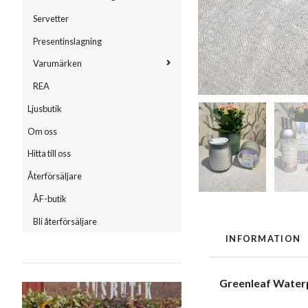
Servetter
Presentinslagning
Varumärken
REA
Ljusbutik
Om oss
Hitta till oss
Återförsäljare
ÅF-butik
Bli återförsäljare
INFORMATION
Greenleaf Water