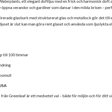
aterplants, ett elegant doftljus med en
frisk och harmonisk doft 
v
öppna verandor och gardiner som dansar i den milda brisen
– per
pirerade glasburk med strukturerat glas och metallock gör det till
uset är slut kan man göra rent glaset och använda som ljuslykta el
 till 100 timmar
ndning
 bomull
 USA
 från Greenleaf är ett medvetet val – både för miljön och för ditt 