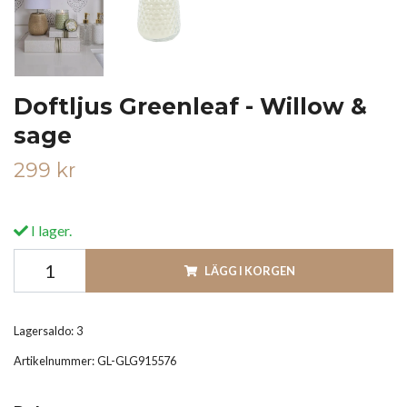
Doftljus Greenleaf - Willow &
sage
299 kr
I lager.
LÄGG I KORGEN
Lagersaldo:
3
Artikelnummer:
GL-GLG915576