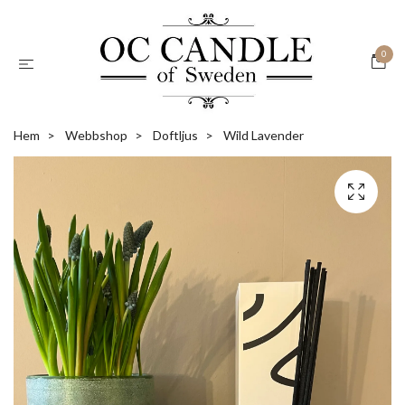
0
Hem
Webbshop
Doftljus
Wild Lavender