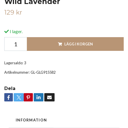
Wild Lavender
129 kr
I lager.
LÄGG I KORGEN
Lagersaldo:
3
Artikelnummer:
GL-GLG915582
Dela
INFORMATION