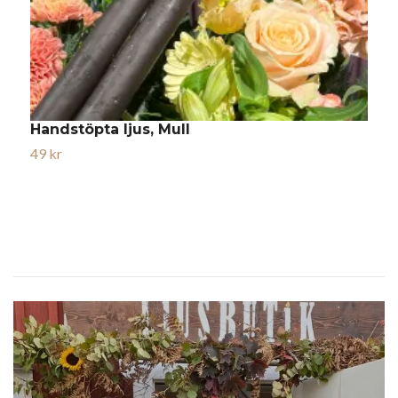
Handstöpta ljus, Mull
H
49 kr
4