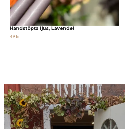
Handstöpta ljus, Lavendel
H
49 kr
4