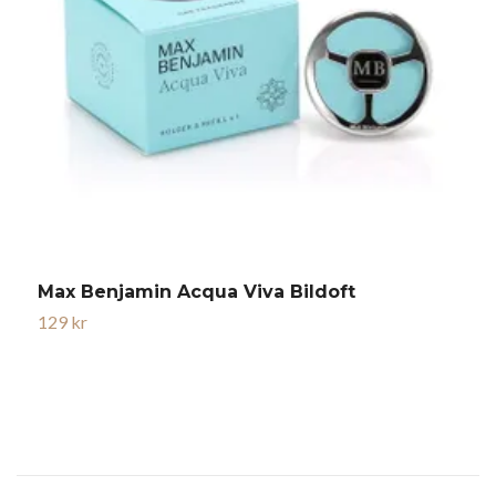
Max Benjamin Acqua Viva Bildoft
M
129 kr
1