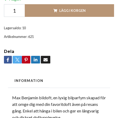
LÄGG I KORGEN
Lagersaldo:
10
Artikelnummer:
621
Dela
INFORMATION
Max Benjamin bildoft, en lyxig bilparfym skapad för
att omge dig med din favoritdoft även på resans
gång. Enkel att hänga i bilen och ger en långvarig
och diskret doftupplevelse.