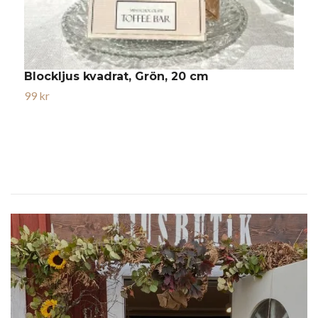
Blockljus kvadrat, Grön, 20 cm
B
99 kr
7