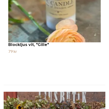
Blockljus vit, "Gille"
B
79 kr
9